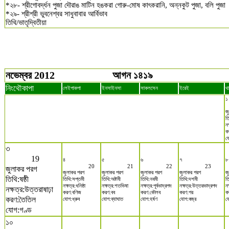
*২৮- শ্রীগোবর্দ্ধন পুজা দৌরাঙ মাটিন হঙকরা গোরু-মোষ কাৎকরানি, অন্নকুট পুজা, বলি পুজা
*২৯- শ্রীশ্রী ভুবনেশ্বর সাধুবাবার আর্বিভাব
তিথি/ভাতৃদ্বিতীয়া
নভেম্বর 2012
আগন ১৪১৯
নিংথৌকাপা
লেইপাকপা
ইনসাইনসা
সাকলসেন
ইরেই
থা
১
জ
তি
নক
ক
য
৩
19
৪
৫
৬
৭
৮
20
21
22
23
জুলাকর পরগ
জুলাকর পরগ
জুলাকর পরগ
জুলাকর পরগ
জুলাকর পরগ
জ
তিথি:ষষ্ঠী
তিথি:সপ্তমী
তিথি:অষ্টমী
তিথি:নবমী
তিথি:দশমী
ত
নক্ষত্র:ধনিষ্ঠা
নক্ষত্র:শতভিষা
নক্ষত্র:পূর্বভাদ্রপদ
নক্ষত্র:উত্তরভাদ্রপদ
ন
নক্ষত্র:উত্তরাষাঢ়া
করণ:বণিজ
করণ:বব
করণ:কৌলব
করণ:গর
কর
করণ:তৈতিল
যোগ:ধ্রুব
যোগ:ব্যাঘাত
যোগ:হর্ষণ
যোগ:বজ্র
য
যোগ:গণ্ড
১০