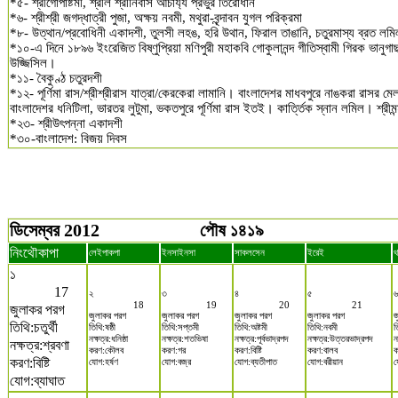
*৫- শ্রীগোপাষ্টমী, শ্রীল শ্রীনিবাস আচার্য্য প্রভুর তিরোধান
*৬- শ্রীশ্রী জগদ্ধাত্রী পুজা, অক্ষয় নবমী, মথুরা-বৃন্দাবন যুগল পরিক্রমা
*৮- উত্থান/প্রবোধিনী একাদশী, তুলসী লহঙ, হরি উথান, ফিরাল তাঙানি, চতুরমাস্য ব্রত লম
*১০-এ দিনে ১৮৯৬ ইংরেজিত বিষ্ণুপ্রিয়া মণিপুরী মহাকবি গোকুলানন্দ গীতিস্বামী গিরক ভানুগা
উজ্জিসিল।
*১১- বৈকুণ্ঠ চতুরদশী
*১২- পূর্ণিমা রাস/শ্রীশ্রীরাস যাত্রা/কেরকেরা লামানি। বাংলাদেশর মাধবপুরে নাঙকরা রাসর 
বাংলাদেশর ধনিটিলা, ভারতর লুটুমা, ভকতপুরে পূর্ণিমা রাস ইতই। কার্ত্তিক স্নান লমিল। শ্রীমন্
*২৩- শ্রীউৎপন্না একাদশী
*৩০-বাংলাদেশ: বিজয় দিবস
ডিসেম্বর 2012
পৌষ ১৪১৯
নিংথৌকাপা
লেইপাকপা
ইনসাইনসা
সাকলসেন
ইরেই
থ
১
17
২
৩
৪
৫
৬
18
19
20
21
জুলাকর পরগ
জুলাকর পরগ
জুলাকর পরগ
জুলাকর পরগ
জুলাকর পরগ
জ
তিথি:চতুর্থী
তিথি:ষষ্ঠী
তিথি:সপ্তমী
তিথি:অষ্টমী
তিথি:নবমী
ত
নক্ষত্র:ধনিষ্ঠা
নক্ষত্র:শতভিষা
নক্ষত্র:পূর্বভাদ্রপদ
নক্ষত্র:উত্তরভাদ্রপদ
ন
নক্ষত্র:শ্রবণা
করণ:কৌলব
করণ:গর
করণ:বিষ্টি
করণ:বালব
ক
করণ:বিষ্টি
যোগ:হর্ষণ
যোগ:বজ্র
যোগ:ব্যতীপাত
যোগ:বরীয়ান
য
যোগ:ব্যাঘাত