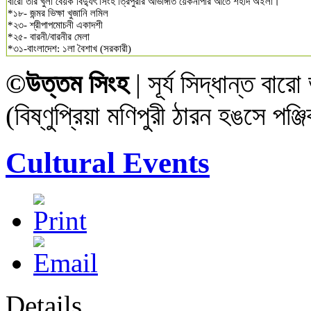
বারো তার খুলা বেয়ক বিদ্যুৎ সিংহ ত্রিপুরার আভাঙ্গাত য়েকনাপার আতে শহীদ অইলা।
*১৮- জন্মর ভিক্ষা খুজানি লমিল
*২৩- শ্রীপাপমোচনী একাদশী
*২৫- বারনী/বারনীর মেলা
*৩১-বাংলাদেশ: ১লা বৈশাখ (সরকারী)
©উত্তম সিংহ
| সূর্য সিদ্ধান্ত বা
(বিষ্ণুপ্রিয়া মণিপুরী ঠারন হঙসে প
Cultural Events
Details