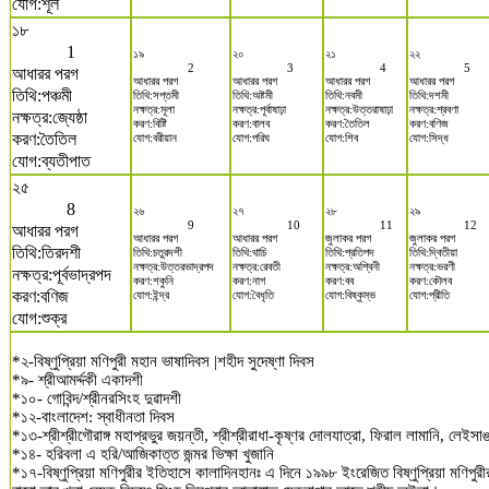
যোগ:শূল
১৮
1
১৯
২০
২১
২২
2
3
4
5
আধারর পরগ
আধারর পরগ
আধারর পরগ
আধারর পরগ
আধারর পরগ
তিথি:পঞ্চমী
তিথি:সপ্তমী
তিথি:অষ্টমী
তিথি:নবমী
তিথি:দশমী
নক্ষত্র:মূলা
নক্ষত্র:পূর্বাষাঢ়া
নক্ষত্র:উত্তরাষাঢ়া
নক্ষত্র:শ্রবণা
নক্ষত্র:জ্যেষ্ঠা
করণ:বিষ্টি
করণ:বালব
করণ:তৈতিল
করণ:বণিজ
করণ:তৈতিল
যোগ:বরীয়ান
যোগ:পরিঘ
যোগ:শিব
যোগ:সিদ্ধ
যোগ:ব্যতীপাত
২৫
8
২৬
২৭
২৮
২৯
9
10
11
12
আধারর পরগ
আধারর পরগ
আধারর পরগ
জুলাকর পরগ
জুলাকর পরগ
তিথি:তিরদশী
তিথি:চতুরদশী
তিথি:থাচি
তিথি:প্রতিপদ
তিথি:দ্বিতীয়া
নক্ষত্র:উত্তরভাদ্রপদ
নক্ষত্র:রেবতী
নক্ষত্র:অশ্বিনী
নক্ষত্র:ভরণী
নক্ষত্র:পূর্বভাদ্রপদ
করণ:শকুনি
করণ:নাগ
করণ:বব
করণ:কৌলব
করণ:বণিজ
যোগ:ইন্দ্র
যোগ:বৈধৃতি
যোগ:বিষ্কুম্ভ
যোগ:প্রীতি
যোগ:শুক্র
*২-বিষ্ণুপ্রিয়া মণিপুরী মহান ভাষাদিবস |শহীদ সুদেষ্ণা দিবস
*৯- শ্রীআমর্দ্দকী একাদশী
*১০- গোবিন্দ/শ্রীনরসিংহ দুৱাদশী
*১২-বাংলাদেশ: স্বাধীনতা দিবস
*১৩-শ্রীশ্রীগৌরাঙ্গ মহাপ্রভুর জয়ন্তী, শ্রীশ্রীরাধা-কৃষ্ণর দোলযাত্রা, ফিরাল লামানি, লেইসাঙ
*১৪- হরিবলা এ হরি/আজিকাত্ত জন্মর ভিক্ষা খুজানি
*১৭-বিষ্ণুপ্রিয়া মণিপুরীর ইতিহাসে কালাদিনহানঃ এ দিনে ১৯৯৮ ইংরেজিত বিষ্ণুপ্রিয়া মণিপুর