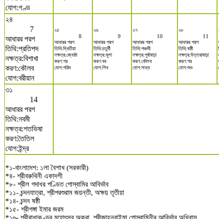
যোগ:গণ্ড
২৪
7
২৫
২৬
২৭
২৮
8
9
10
11
আধারর পরগ
আধারর পরগ
আধারর পরগ
আধারর পরগ
আধারর পরগ
তিথি:প্রতিপদ
তিথি:দ্বিতীয়া
তিথি:চতুর্থী
তিথি:পঞ্চমী
তিথি:ষষ্ঠী
নক্ষত্র:জ্যেষ্ঠা
নক্ষত্র:মূলা
নক্ষত্র:পূর্বাষাঢ়া
নক্ষত্র:উত্তরাষাঢ়া
নক্ষত্র:বিশাখা
করণ:গর
করণ:বব
করণ:কৌলব
করণ:গর
করণ:কৌলব
যোগ:পরিঘ
যোগ:শিব
যোগ:সাধ্য
যোগ:শুভ
যোগ:বরীয়ান
৩১
14
আধারর পরগ
তিথি:নবমী
নক্ষত্র:শতভিষা
করণ:তৈতিল
যোগ:ইন্দ্র
*১-বাংলাদেশ: ১লা বৈশাখ (সরকারী)
*৪- শ্রীবরুথিনী একাদশী
*৮- শ্রীল গদাধর পণ্ডিত গোস্বামির আবির্ভাব
*১১- চন্দনযাত্রা, শ্রীপরশুরাম জয়ন্তী, অক্ষয় তৃতীয়া
*১৪- চন্দন ষষ্ঠী
*১৫- শ্রীগঙ্গা ইমার জরম
*১৬- শ্রীরাধাকুণ্ডর মহোৎসব অকরা, শ্রীজাহ্নবাইমা গোস্বামিনীর আবির্ভাব অধিবাস