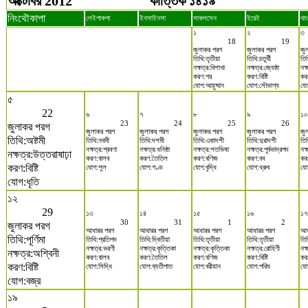
অক্টোবর 2012
কার্ত্তিক ১৪১৯
নিংথৌকাপা
লেইপাকপা
ইনসাইনসা
সাকলসেন
ইরেই
থাং
১
২
৩
18
19
জুলাকর পরগ
জুলাকর পরগ
জু
তিথি:তৃতীয়া
তিথি:চতুর্থী
তিথ
নক্ষত্র:বিশাখা
নক্ষত্র:জ্যেষ্ঠা
নক্
করণ:গর
করণ:বিষ্টি
কর
যোগ:আয়ুষ্মান
যোগ:সৌভাগ্য
যো
৫
22
৬
৭
৮
৯
১০
23
24
25
26
জুলাকর পরগ
জুলাকর পরগ
জুলাকর পরগ
জুলাকর পরগ
জুলাকর পরগ
জু
তিথি:অষ্টমী
তিথি:নবমী
তিথি:দশমী
তিথি:একাদশী
তিথি:দুৱাদশী
তি
নক্ষত্র:শ্রবণা
নক্ষত্র:ধনিষ্ঠা
নক্ষত্র:শতভিষা
নক্ষত্র:পূর্বভাদ্রপদ
নক
নক্ষত্র:উত্তরাষাঢ়া
করণ:বালব
করণ:তৈতিল
করণ:বণিজ
করণ:বব
কর
করণ:বিষ্টি
যোগ:শূল
যোগ:গণ্ড
যোগ:বৃদ্ধি
যোগ:ধ্রুব
যো
যোগ:ধৃতি
১২
29
১৩
১৪
১৫
১৬
১৭
30
31
1
2
জুলাকর পরগ
আধারর পরগ
আধারর পরগ
আধারর পরগ
আধারর পরগ
আধ
তিথি:পূর্ণিমা
তিথি:প্রতিপদ
তিথি:দ্বিতীয়া
তিথি:তৃতীয়া
তিথি:তৃতীয়া
তিথ
নক্ষত্র:ভরণী
নক্ষত্র:কৃত্তিকা
নক্ষত্র:কৃত্তিকা
নক্ষত্র:রোহিণী
নক্
নক্ষত্র:অশ্বিনী
করণ:বালব
করণ:তৈতিল
করণ:বণিজ
করণ:বিষ্টি
কর
করণ:বিষ্টি
যোগ:সিদ্ধি
যোগ:ব্যতীপাত
যোগ:বরীয়ান
যোগ:পরিঘ
যো
যোগ:বজ্র
১৯