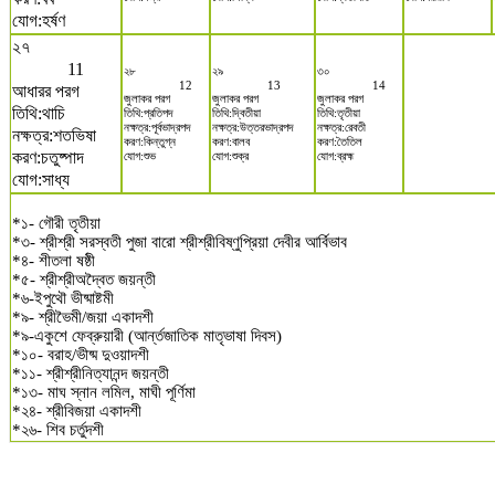
যোগ:হর্ষণ
২৭
11
২৮
২৯
৩০
12
13
14
আধারর পরগ
জুলাকর পরগ
জুলাকর পরগ
জুলাকর পরগ
তিথি:থাচি
তিথি:প্রতিপদ
তিথি:দ্বিতীয়া
তিথি:তৃতীয়া
নক্ষত্র:পূর্বভাদ্রপদ
নক্ষত্র:উত্তরভাদ্রপদ
নক্ষত্র:রেবতী
নক্ষত্র:শতভিষা
করণ:কিন্তুগ্ন
করণ:বালব
করণ:তৈতিল
করণ:চতুষ্পাদ
যোগ:শুভ
যোগ:শুক্র
যোগ:ব্রহ্ম
যোগ:সাধ্য
*১- গৌরী তৃতীয়া
*৩- শ্রীশ্রী সরস্বতী পুজা বারো শ্রীশ্রীবিষ্ণুপ্রিয়া দেবীর আর্বিভাব
*৪- শীতলা ষষ্ঠী
*৫- শ্রীশ্রীঅদ্বৈত জয়ন্তী
*৬-ইপুথৌ ভীষ্মাষ্টমী
*৯- শ্রীভৈমী/জয়া একাদশী
*৯-একুশে ফেব্রুয়ারী (আর্ন্তজাতিক মাতৃভাষা দিবস)
*১০- বরাহ/ভীষ্ম দুওয়াদশী
*১১- শ্রীশ্রীনিত্যানন্দ জয়ন্তী
*১৩- মাঘ স্নান লমিল, মাঘী পূর্ণিমা
*২৪- শ্রীবিজয়া একাদশী
*২৬- শিব চর্তুদশী