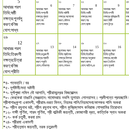
5
২০
২১
২২
২৩
২৪
6
7
8
9
আধারর পরগ
আধারর পরগ
আধারর পরগ
আধারর পরগ
আধারর পরগ
আধ
তিথি:ষষ্ঠী
তিথি:সপ্তমী
তিথি:অষ্টমী
তিথি:নবমী
তিথি:দশমী
তি
নক্ষত্র:পুষ্যা
নক্ষত্র:অশ্লেষা
নক্ষত্র:মঘা
নক্ষত্র:পূর্বফাল্গুনী
নক্
নক্ষত্র:পুনর্বসু
করণ:বব
করণ:কৌলব
করণ:গর
করণ:বিষ্টি
কর
করণ:বণিজ
যোগ:শুভ
যোগ:শুক্র
যোগ:ব্রহ্ম
যোগ:ইন্দ্র
যো
যোগ:সাধ্য
২৬
12
২৭
২৮
২৯
৩০
13
14
15
16
আধারর পরগ
আধারর পরগ
জুলাকর পরগ
জুলাকর পরগ
জুলাকর পরগ
তিথি:তিরদশী
তিথি:চতুরদশী
তিথি:প্রতিপদ
তিথি:দ্বিতীয়া
তিথি:তৃতীয়া
নক্ষত্র:স্বাতী
নক্ষত্র:বিশাখা
নক্ষত্র:অনুরাধা
নক্ষত্র:জ্যেষ্ঠা
নক্ষত্র:চিত্রা
করণ:শকুনি
করণ:কিন্তুগ্ন
করণ:বালব
করণ:তৈতিল
করণ:বণিজ
যোগ:সৌভাগ্য
যোগ:শোভন
যোগ:অতিগণ্ড
যোগ:সুকর্মা
যোগ:প্রীতি
*৪- গতবহানি / বর
*৫- দূর্গাষ্টমী/মহা অষ্টমী
*৭- দূর্গাপুজা লমিল দৌ আলানি, শ্রীরামচন্দ্রর বিজয়োত্সব
*৮- কেরকেরা তাঙানি (মন্ত্রহান: দামোদরায় নভসি তুলায়াং লোলয়াসহ। প্রদীপন্তে প্রযচ্ছা
শ্রীপাশাঙ্কুশা একাদশী, শ্রীরাম-ভরত মিলন, নিয়মর পালি/নিয়মসেবা/কাপকর পালি অকরা
*৯- শ্রীল রঘুনাথ ভট্ট, শ্রীল রঘুনাথ দাস, শ্রীল কৃষ্রিষ্ণদাস কবিরাজ গোস্বামির তিরোধান
*১২- লক্ষী পূর্ণিমা, শারদ পূর্ণিমা, শ্রী বাল্মিকী জয়ন্তী, কোজাগরী ব্রত, কার্ত্তিক স্নান অকরা
*১৭- কর্ক চতুর্থী, করবা চাদ
*২৪- শ্রীরমা একাদশী
*২৭- শ্রীহনুমান জয়ন্তী, নরক চতুরদশী