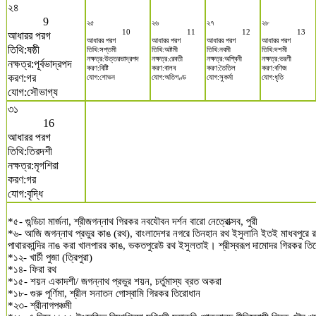
২৪
9
২৫
২৬
২৭
২৮
10
11
12
13
আধারর পরগ
আধারর পরগ
আধারর পরগ
আধারর পরগ
আধারর পরগ
তিথি:ষষ্ঠী
তিথি:সপ্তমী
তিথি:অষ্টমী
তিথি:নবমী
তিথি:দশমী
নক্ষত্র:উত্তরভাদ্রপদ
নক্ষত্র:রেবতী
নক্ষত্র:অশ্বিনী
নক্ষত্র:ভরণী
নক্ষত্র:পূর্বভাদ্রপদ
করণ:বিষ্টি
করণ:বালব
করণ:তৈতিল
করণ:বণিজ
করণ:গর
যোগ:শোভন
যোগ:অতিগণ্ড
যোগ:সুকর্মা
যোগ:ধৃতি
যোগ:সৌভাগ্য
৩১
16
আধারর পরগ
তিথি:তিরদশী
নক্ষত্র:মৃগশিরা
করণ:গর
যোগ:বৃদ্ধি
*৫- গুন্ডিচা মার্জনা, শ্রীজগন্নাথ গিরকর নবযৌবন দর্শন বারো নেত্রোত্সব, পুরী
*৬- আজি জগন্নাথ প্রভুর কাঙ (রথ), বাংলাদেশর নগরে তিনহান রথ ইসুলানি ইতই মাধবপুরে 
পাথারকান্দির নাঙ করা খালপারর কাঙ, ভকতপুরেউ রথ ইসুলতাই। শ্রীস্বরূপ দামোদর গিরকর তি
*১২- খার্চী পুজা (ত্রিপুরা)
*১৪- ফিরা রথ
*১৫- শয়ন একাদশী/ জগন্নাথ প্রভুর শয়ন, চর্তুমাস্য ব্রত অকরা
*১৮- গুরু পূর্ণিমা, শ্রীল সনাতন গোস্বামি গিরকর তিরোধান
*২৩- শ্রীনাগপঞ্চমী