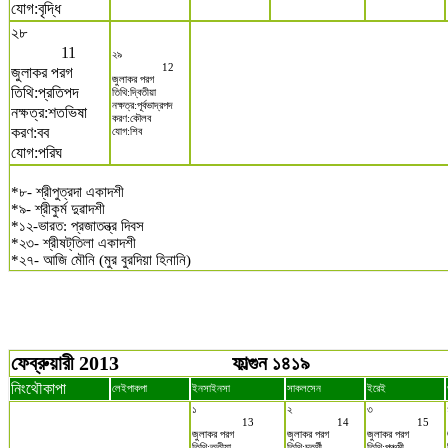
যোগ:বৃদ্ধি
২৮
11
২৯
12
জুলাকর পরগ
জুলাকর পরগ
তিথি:প্রতিপদ
তিথি:দ্বিতীয়া
নক্ষত্র:পূর্বভাদ্রপদ
নক্ষত্র:শতভিষা
করণ:কৌলব
করণ:বব
যোগ:শিব
যোগ:পরিঘ
*৮- শ্রীপুত্রদা একাদশী
*৯- শ্রীকুর্ম দুৱাদশী
*১২-ভারত: প্রজাতন্ত্র দিবস
*২৩- শ্রীষট্‌তিলা একাদশী
*২৭- আজি মৌনি (মুর বুরদিয়া হিনানি)
ফেব্রুয়ারী 2013
ফাল্গুন ১৪১৯
নিংথৌকাপা
লেইপাকপা
ইনসাইনসা
সাকলসেন
ইরেই
১
২
৩
13
14
15
জুলাকর পরগ
জুলাকর পরগ
জুলাকর পরগ
তিথি:তৃতীয়া
তিথি:চতুর্থী
তিথি:পঞ্চমী