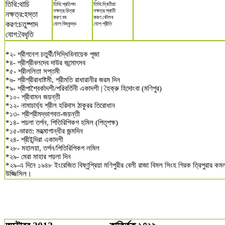
তিথি:থাচি
তিথি:প্রতিপদ
তিথি:দ্বিতীয়া
নক্ষত্র:চিত্রা
নক্ষত্র:স্বাতী
নক্ষত্র:হস্তা
করণ:বব
করণ:কৌলব
করণ:চতুষ্পাদ
যোগ:বিষ্কুম্ভ
যোগ:প্রীতি
যোগ:বৈধৃতি
*২- শ্রীগনেশ চতুর্থী/সিদ্ধিবিনায়েক পূজা
*৪- শ্রীশ্রীবলদেব দাউর জন্মোৎসব
*৫- শ্রীললিতা সপ্তমী
*৬- শ্রীশ্রীরাধাষ্টমী, শ্রীমতি রাধারানীর জরম দিন
*৯- শ্রীপাশ্বৈর্কাদশী/পরিবর্তিনী একাদশী | হৈক্রু হিদোংবা (মণিপুর)
*১০- শ্রীবামন জয়ন্তী
*১২- নামাচার্য্য শ্রীল হরিদাস ঠাকুরর তিরোধান
*১৩- শ্রীশ্রীমদ্ভাগবত-জয়ন্তী
*১৪- পয়লা তর্পন, পিতিরিপিকগ হমিল (পিতৃপক্ষ)
*১৫-ভারত: মহত্মাগান্ধীর জন্মদিন
*২৪- শ্রীইন্দিরা একাদশী
*২৮- মহালয়া, তর্পন/পিতিরিপিকগ লমিল
*২৯- মেরা মাহার পয়লা দিন
*২৯-এ দিনে ১৯৪৮ ইংরেজিত বিষ্ণুপ্রিয়া মণিপুরীর বেলী রাজা বিমল সিংহ গিরক ত্রিপুরার কম
উজ্জিসিল।