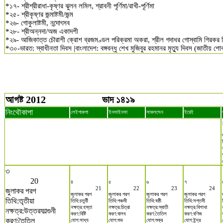
*১৭- শ্রীশ্রীরাধা-কৃষ্ণর ঝুলন লমিল, শ্রাবনী পূর্ণিমা/রাখী-পূর্ণিমা
*২৫- শ্রীকৃষ্ণর জন্মাষ্টমী/জন্ম
*২৬- গোকুলাষ্টমী, নন্দোৎসব
*২৮- শ্রীঅন্নদা/অজ একাদশী
*২৯- আজিকাত্ত চৌরাশী ক্রোশ ব্রজমণ্ডল পরিক্রমা অকরা, শ্রীল গদাধর গোস্বামি গিরকর 
*৩০-ভারত: স্বাধীনতা দিবস |বাংলাদেশ: বঙ্গবন্ধু শেখ মুজিবুর রহমানর মৃত্যু দিবস (জাতীয় শ
আগষ্ট 2012
ভাদ ১৪১৯
নিংথৌকাপা
লেইপাকপা
ইনসাইনসা
সাকলসেন
ইরেই
৩
20
৪
৫
৬
৭
21
22
23
24
জুলাকর পরগ
জুলাকর পরগ
জুলাকর পরগ
জুলাকর পরগ
জুলাকর পরগ
তিথি:তৃতীয়া
তিথি:চতুর্থী
তিথি:পঞ্চমী
তিথি:ষষ্ঠী
তিথি:সপ্তমী
নক্ষত্র:হস্তা
নক্ষত্র:চিত্রা
নক্ষত্র:স্বাতী
নক্ষত্র:বিশাখা
নক্ষত্র:উত্তরফাল্গুনী
করণ:বিষ্টি
করণ:বালব
করণ:তৈতিল
করণ:বণিজ
করণ:তৈতিল
যোগ:সাধ্য
যোগ:শুভ
যোগ:শুক্র
যোগ:ইন্দ্র