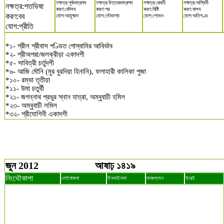
নক্ষত্র:পূর্বভাদ্রপদ
নক্ষত্র:উত্তরভাদ্রপদ
নক্ষত্র:রেবতী
নক্ষত্র:অশ্বিনী
নক্ষত্র:শতভিষা
করণ:কৌলব
করণ:গর
করণ:বিষ্টি
করণ:বালব
করণ:বব
যোগ:আয়ুষ্মান
যোগ:সৌভাগ্য
যোগ:শোভন
যোগ:অতিগণ্ড
যোগ:প্রীতি
*১- শ্রীল শ্রীবাস পণ্ডিত গোস্বামির আবির্ভাব
*২- শ্রীঅপরা/জলক্রীড়া একাদশী
*৫- সাবিত্রী চর্তুদশী
*৬- আজি মৌনি (মুর বুরদিয়া হিনানি), ফলাহারী কালিকা পুজা
*১০- রম্ভা তৃতীয়া
*১১- উমা চতুর্থী
*২১- জগন্নাথ প্রভুর স্নান যাত্রা, অম্বুবাচী হমিল
*২৩- অম্বুবাচী লমিল
*৩২- শ্রীযোগিনী একাদশী
জুন 2012
আষাঢ় ১৪১৯
নিংথৌকাপা
লেইপাকপা
ইনসাইনসা
সাকলসেন
ইরেই