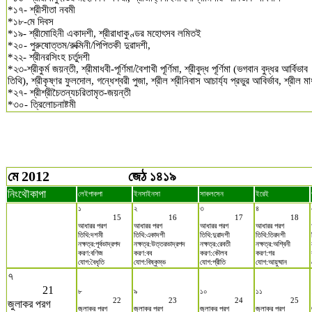
*১৭- শ্রীসীতা নবমী
*১৮-মে দিবস
*১৯- শ্রীমোহিনী একাদশী, শ্রীরাধাকুণ্ডর মহোৎসব লমিতই
*২০- পুরুষোত্তম/রুক্মিনী/পিপিতকী দুৱাদশী,
*২২- শ্রীনরসিংহ চর্তুদশী
*২৩-শ্রীকুর্ম জয়ন্তী, শ্রীমাধবী-পূর্ণিমা/বৈশাখী পূর্ণিমা, শ্রীবুদ্ধ পূর্ণিমা (ভগবান বুদ্ধর আর্বিভাব
তিথি), শ্রীকৃষ্ণর ফুলদোল, গন্ধেশ্বরী পুজা, শ্রীল শ্রীনিবাস আচার্য্য প্রভুর আবির্ভাব, শ্রীল মা
*২৭- শ্রীশ্রীচৈতন্যচরিতামৃত-জয়ন্তী
*৩০- ত্রিলোচনাষ্টমী
মে 2012
জেঠ ১৪১৯
নিংথৌকাপা
লেইপাকপা
ইনসাইনসা
সাকলসেন
ইরেই
১
২
৩
৪
15
16
17
18
আধারর পরগ
আধারর পরগ
আধারর পরগ
আধারর পরগ
তিথি:দশমী
তিথি:একাদশী
তিথি:দুৱাদশী
তিথি:তিরদশী
নক্ষত্র:পূর্বভাদ্রপদ
নক্ষত্র:উত্তরভাদ্রপদ
নক্ষত্র:রেবতী
নক্ষত্র:অশ্বিনী
করণ:বণিজ
করণ:বব
করণ:কৌলব
করণ:গর
যোগ:বৈধৃতি
যোগ:বিষ্কুম্ভ
যোগ:প্রীতি
যোগ:আয়ুষ্মান
৭
21
৮
৯
১০
১১
22
23
24
25
জুলাকর পরগ
জুলাকর পরগ
জুলাকর পরগ
জুলাকর পরগ
জুলাকর পরগ