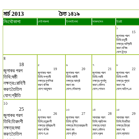
মার্চ 2013
চৈত ১৪১৯
নিংথৌকাপা
লেইপাকপা
ইনসাইনসা
সাকলসেন
ইরেই
১
15
জুলাকর পরগ
তিথি:চতুর্থী
নক্ষত্র:অশ্বিনী
করণ:বণিজ
যোগ:ইন্দ্র
৪
18
৫
৬
৭
৮
19
20
21
22
জুলাকর পরগ
জুলাকর পরগ
জুলাকর পরগ
জুলাকর পরগ
জুলাকর পরগ
তিথি:ষষ্ঠী
তিথি:সপ্তমী
তিথি:অষ্টমী
তিথি:নবমী
তিথি:দশমী
নক্ষত্র:মৃগশিরা
নক্ষত্র:আর্দ্রা
নক্ষত্র:পুনর্বসু
নক্ষত্র:পুষ্যা
নক্ষত্র:রোহিণী
করণ:বণিজ
করণ:বব
করণ:কৌলব
করণ:গর
করণ:তৈতিল
যোগ:আয়ুষ্মান
যোগ:সৌভাগ্য
যোগ:শোভন
যোগ:অতিগণ্ড
যোগ:প্রীতি
১১
25
১২
১৩
১৪
১৫
26
27
28
29
জুলাকর পরগ
জুলাকর পরগ
জুলাকর পরগ
আধারর পরগ
আধারর পরগ
তিথি:তিরদশী
তিথি:চতুরদশী
তিথি:পূর্ণিমা
তিথি:প্রতিপদ
তিথি:দ্বিতীয়া
নক্ষত্র:পূর্বফাল্গুনী
নক্ষত্র:উত্তরফাল্গুনী
নক্ষত্র:হস্তা
নক্ষত্র:চিত্রা
নক্ষত্র:মঘা
করণ:বণিজ
করণ:বব
করণ:কৌলব
করণ:গর
করণ:তৈতিল
যোগ:গণ্ড
যোগ:বৃদ্ধি
যোগ:ধ্রুব
যোগ:ব্যাঘাত