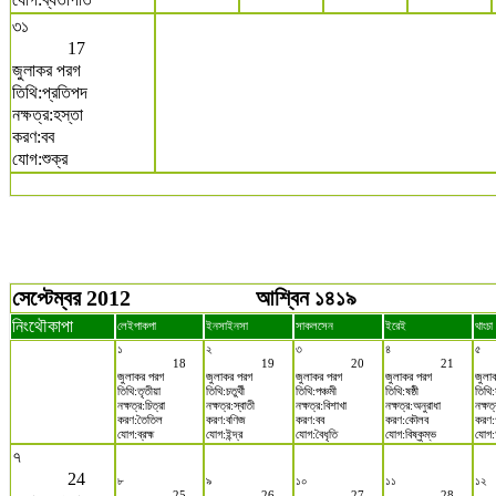
৩১
17
জুলাকর পরগ
তিথি:প্রতিপদ
নক্ষত্র:হস্তা
করণ:বব
যোগ:শুক্র
সেপ্টেম্বর 2012
আশ্বিন ১৪১৯
নিংথৌকাপা
লেইপাকপা
ইনসাইনসা
সাকলসেন
ইরেই
থাংচা
১
২
৩
৪
৫
18
19
20
21
জুলাকর পরগ
জুলাকর পরগ
জুলাকর পরগ
জুলাকর পরগ
জুলা
তিথি:তৃতীয়া
তিথি:চতুর্থী
তিথি:পঞ্চমী
তিথি:ষষ্ঠী
তিথি
নক্ষত্র:চিত্রা
নক্ষত্র:স্বাতী
নক্ষত্র:বিশাখা
নক্ষত্র:অনুরাধা
নক্ষত্
করণ:তৈতিল
করণ:বণিজ
করণ:বব
করণ:কৌলব
করণ:
যোগ:ব্রহ্ম
যোগ:ইন্দ্র
যোগ:বৈধৃতি
যোগ:বিষ্কুম্ভ
যোগ:আ
৭
24
৮
৯
১০
১১
১২
25
26
27
28