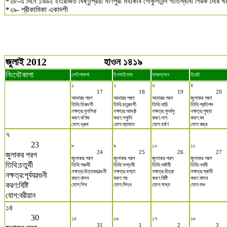
*২৮-এ দিনে ১৯৬২ ইংরেজিত বিষ্ণুপ্রিয়া মণিপুরী মহাকবি গোকুলানন্দ গীতিস্বামী গিরক দৌর 
*২৯- শ্রীকামিকা একাদশী
জুলাই 2012
হাওন ১৪১৯
নিংথৌকাপা
লেইপাকপা
ইনসাইনসা
সাকলসেন
ইরেই
১
২
৩
৪
17
18
19
20
আধারর পরগ
আধারর পরগ
আধারর পরগ
জুলাকর পরগ
তিথি:তিরদশী
তিথি:চতুরদশী
তিথি:থাচি
তিথি:প্রতিপদ
নক্ষত্র:মৃগশিরা
নক্ষত্র:আর্দ্রা
নক্ষত্র:পুনর্বসু
নক্ষত্র:পুষ্যা
করণ:বণিজ
করণ:শকুনি
করণ:নাগ
করণ:বব
যোগ:ধ্রুব
যোগ:ব্যাঘাত
যোগ:হর্ষণ
যোগ:বজ্র
৭
23
৮
৯
১০
১১
24
25
26
27
জুলাকর পরগ
জুলাকর পরগ
জুলাকর পরগ
জুলাকর পরগ
জুলাকর পরগ
তিথি:চতুর্থী
তিথি:পঞ্চমী
তিথি:সপ্তমী
তিথি:অষ্টমী
তিথি:নবমী
নক্ষত্র:উত্তরফাল্গুনী
নক্ষত্র:হস্তা
নক্ষত্র:চিত্রা
নক্ষত্র:স্বাতী
নক্ষত্র:পূর্বফাল্গুনী
করণ:বালব
করণ:গর
করণ:বিষ্টি
করণ:বালব
করণ:বিষ্টি
যোগ:শিব
যোগ:সিদ্ধ
যোগ:সাধ্য
যোগ:শুভ
যোগ:বরীয়ান
১৪
30
১৫
১৬
১৭
১৮
31
1
2
3