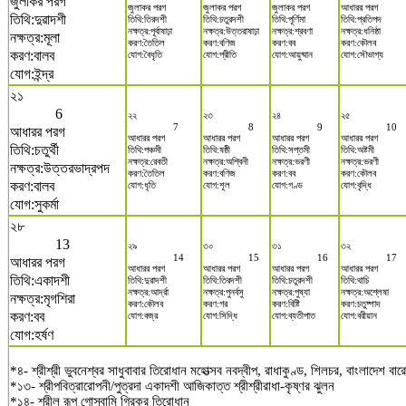
জুলাকর পরগ
জুলাকর পরগ
জুলাকর পরগ
জুলাকর পরগ
আধারর পরগ
তিথি:দুৱাদশী
তিথি:তিরদশী
তিথি:চতুরদশী
তিথি:পূর্ণিমা
তিথি:প্রতিপদ
নক্ষত্র:পূর্বাষাঢ়া
নক্ষত্র:উত্তরাষাঢ়া
নক্ষত্র:শ্রবণা
নক্ষত্র:ধনিষ্ঠা
নক্ষত্র:মূলা
করণ:তৈতিল
করণ:বণিজ
করণ:বব
করণ:কৌলব
করণ:বালব
যোগ:বৈধৃতি
যোগ:প্রীতি
যোগ:আয়ুষ্মান
যোগ:সৌভাগ্য
যোগ:ইন্দ্র
২১
6
২২
২৩
২৪
২৫
7
8
9
10
আধারর পরগ
আধারর পরগ
আধারর পরগ
আধারর পরগ
আধারর পরগ
তিথি:চতুর্থী
তিথি:পঞ্চমী
তিথি:ষষ্ঠী
তিথি:সপ্তমী
তিথি:অষ্টমী
নক্ষত্র:রেবতী
নক্ষত্র:অশ্বিনী
নক্ষত্র:ভরণী
নক্ষত্র:ভরণী
নক্ষত্র:উত্তরভাদ্রপদ
করণ:তৈতিল
করণ:বণিজ
করণ:বব
করণ:কৌলব
করণ:বালব
যোগ:ধৃতি
যোগ:শূল
যোগ:গণ্ড
যোগ:বৃদ্ধি
যোগ:সুকর্মা
২৮
13
২৯
৩০
৩১
৩২
14
15
16
17
আধারর পরগ
আধারর পরগ
আধারর পরগ
আধারর পরগ
আধারর পরগ
তিথি:একাদশী
তিথি:দুৱাদশী
তিথি:তিরদশী
তিথি:চতুরদশী
তিথি:থাচি
নক্ষত্র:আর্দ্রা
নক্ষত্র:পুনর্বসু
নক্ষত্র:পুষ্যা
নক্ষত্র:অশ্লেষা
নক্ষত্র:মৃগশিরা
করণ:কৌলব
করণ:গর
করণ:বিষ্টি
করণ:চতুষ্পাদ
করণ:বব
যোগ:বজ্র
যোগ:সিদ্ধি
যোগ:ব্যতীপাত
যোগ:বরীয়ান
যোগ:হর্ষণ
*৪- শ্রীশ্রী ভুবনেশ্বর সাধুবাবার তিরোধান মহোত্সব নবদ্বীপ, রাধাকুণ্ড, শিলচর, বাংলাদেশ
*১৩- শ্রীপবিত্রারোপনী/পুত্রদা একাদশী আজিকাত্ত শ্রীশ্রীরাধা-কৃষ্ণর ঝুলন
*১৪- শ্রীল রূপ গোস্বামি গিরকর তিরোধান