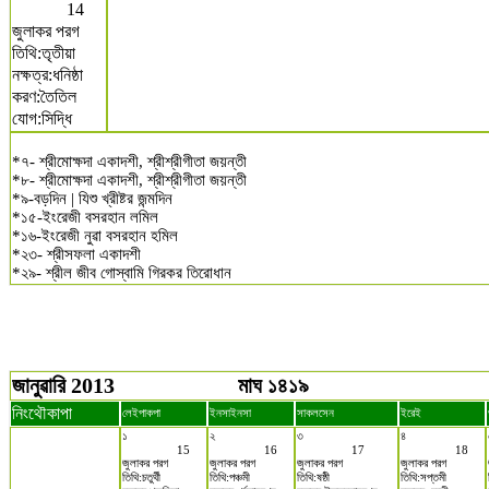
14
জুলাকর পরগ
তিথি:তৃতীয়া
নক্ষত্র:ধনিষ্ঠা
করণ:তৈতিল
যোগ:সিদ্ধি
*৭- শ্রীমোক্ষদা একাদশী, শ্রীশ্রীগীতা জয়ন্তী
*৮- শ্রীমোক্ষদা একাদশী, শ্রীশ্রীগীতা জয়ন্তী
*৯-বড়দিন | যিশু খ্রীষ্টর জন্মদিন
*১৫-ইংরেজী বসরহান লমিল
*১৬-ইংরেজী নুৱা বসরহান হমিল
*২৩- শ্রীসফলা একাদশী
*২৯- শ্রীল জীব গোস্বামি গিরকর তিরোধান
জানুৱারি 2013
মাঘ ১৪১৯
নিংথৌকাপা
লেইপাকপা
ইনসাইনসা
সাকলসেন
ইরেই
১
২
৩
৪
15
16
17
18
জুলাকর পরগ
জুলাকর পরগ
জুলাকর পরগ
জুলাকর পরগ
তিথি:চতুর্থী
তিথি:পঞ্চমী
তিথি:ষষ্ঠী
তিথি:সপ্তমী